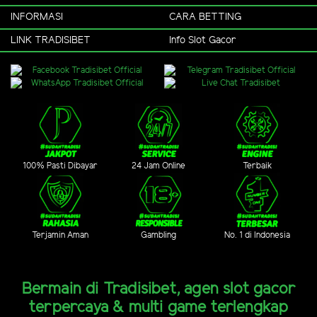
INFORMASI
CARA BETTING
LINK TRADISIBET
Info Slot Gacor
100% Pasti Dibayar
24 Jam Online
Terbaik
Terjamin Aman
Gambling
No. 1 di Indonesia
Bermain di Tradisibet, agen slot gacor
terpercaya & multi game terlengkap