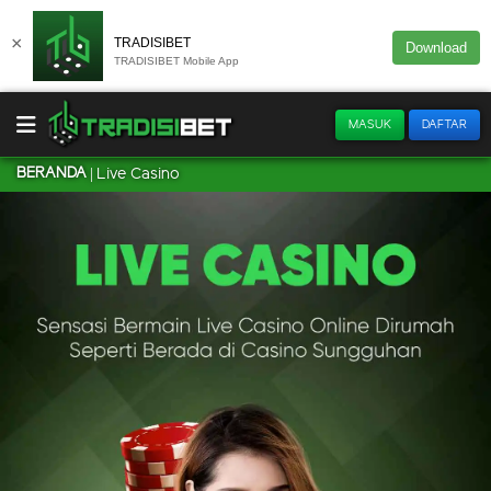
×
TRADISIBET
Download
TRADISIBET Mobile App
MASUK
DAFTAR
BERANDA
Live Casino